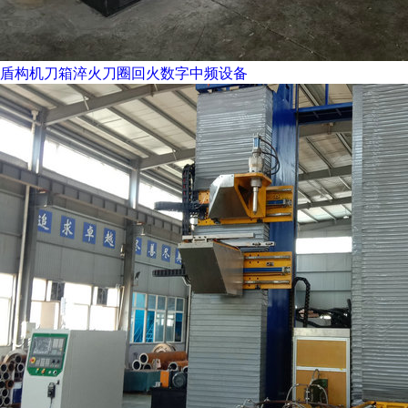
盾构机刀箱淬火刀圈回火数字中频设备