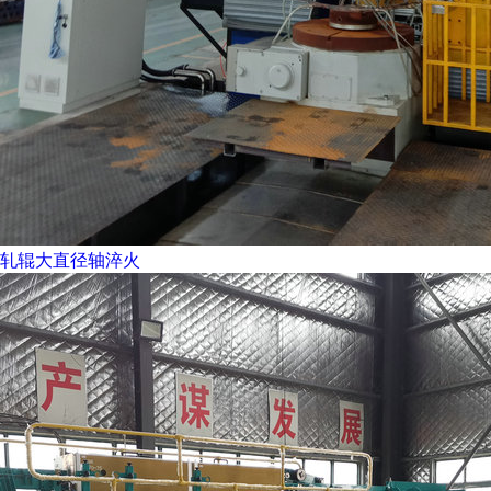
轧辊大直径轴淬火